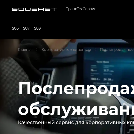
ТрансТехСервис
S06
S07
S09
Главная
Корпоративным клиентам
Послепродажное
Послепрода
обслуживан
Качественный сервис для корпоративных кл