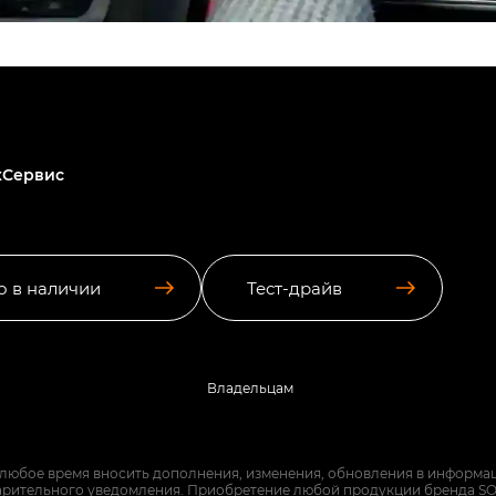
хСервис
о в наличии
Тест-драйв
Владельцам
 любое время вносить дополнения, изменения, обновления в информац
арительного уведомления. Приобретение любой продукции бренда SO