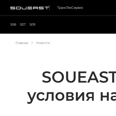
ТрансТехСервис
S06
S07
S09
Главная
Новости
SOUEAST
условия н