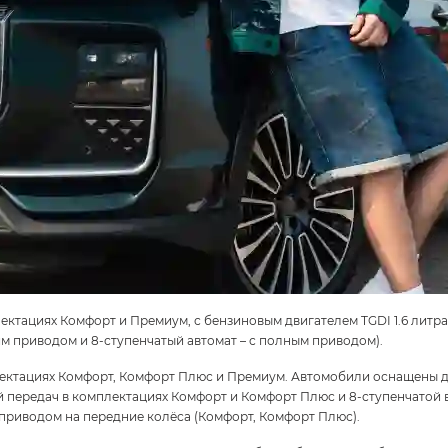
ктациях Комфорт и Премиум, с бензиновым двигателем TGDI 1.6 литра (18
м приводом и 8-ступенчатый автомат – с полным приводом).
лектациях Комфорт, Комфорт Плюс и Премиум. Автомобили оснащены 
й передач в комплектациях Комфорт и
Комфорт Плюс
и 8-ступенчатой 
приводом на передние колёса (Комфорт,
Комфорт Плюс
).