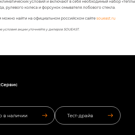
лиматических условий и включают в себя необходимый набор «теплых»
да, рулевого колеса и форсунок омывателя лобового стекла.
и можно найти на официальном российском сайте
soueast.ru
е условия акции уточняйте у дилеров SOUEAST.
хСервис
о в наличии
Тест-драйв