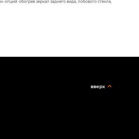
 опций: обогрев зеркал заднего вида, лобового стекла,
вверх