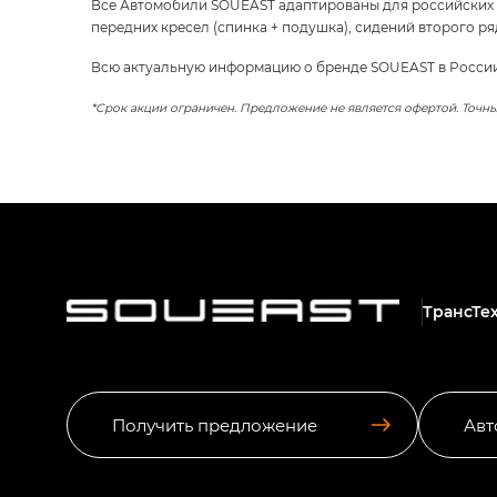
Все Автомобили SOUEAST адаптированы для российских к
передних кресел (спинка + подушка), сидений второго ря
Всю актуальную информацию о бренде SOUEAST в Росси
*Срок акции ограничен. Предложение не является офертой. Точны
ТрансТе
Получить предложение
Авт