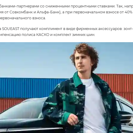
банками-партнерами со сниженными процентными ставками. Так, напр
ия от Совкомбанк и Альфа-Банк), а при первоначальном взносе от 40% и
первоначального взноса.
SOUEAST получают комплимент в виде фирменных аксессуаров: зонт-тр
компенсацию полиса КАСКО и комплект зимних шин.