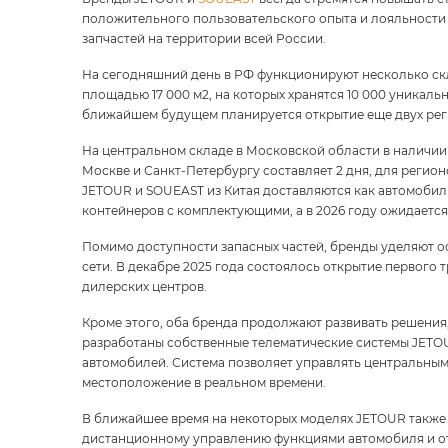
положительного пользовательского опыта и лояльности 
запчастей на территории всей России.
На сегодняшний день в РФ функционируют несколько скл
площадью 17 000 м2, на которых хранятся 10 000 уникал
ближайшем будущем планируется открытие еще двух реги
На центральном складе в Московской области в наличии 
Москве и Санкт-Петербургу составляет 2 дня, для регион
JETOUR и SOUEAST из Китая доставляются как автомобил
контейнеров с комплектующими, а в 2026 году ожидается 
Помимо доступности запасных частей, бренды уделяют 
сети. В декабре 2025 года состоялось открытие первого
дилерских центров.
Кроме этого, оба бренда продолжают развивать решения
разработаны собственные телематические системы JETO
автомобилей. Система позволяет управлять центральным
местоположение в реальном времени.
В ближайшее время на некоторых моделях JETOUR также
дистанционному управлению функциями автомобиля и от