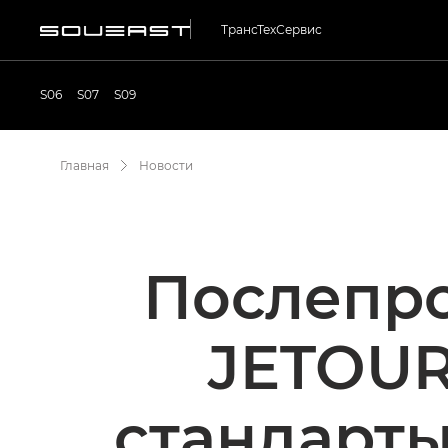
ТрансТехСервис
S06
S07
S09
Главная
Новости
Послепр
JETOUR
стандарты