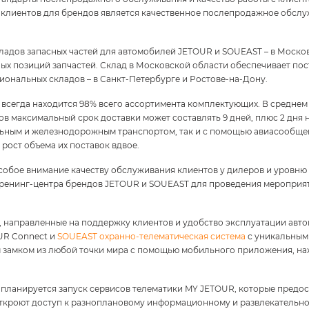
клиентов для брендов является качественное послепродажное обслу
адов запасных частей для автомобилей JETOUR и SOUEAST – в Москов
ьных позиций запчастей. Склад в Московской области обеспечивает по
ональных складов – в Санкт-Петербурге и Ростове-на-Дону.
всегда находится 98% всего ассортимента комплектующих. В среднем 
ов максимальный срок доставки может составлять 9 дней, плюс 2 дня 
ьным и железнодорожным транспортом, так и с помощью авиасообщения
рост объема их поставок вдвое.
особое внимание качеству обслуживания клиентов у дилеров и уровн
 тренинг-центра брендов JETOUR и SOUEAST для проведения мероприят
, направленные на поддержку клиентов и удобство эксплуатации авто
UR Connect и
SOUEAST охранно-телематическая система
с уникальным
 замком из любой точки мира с помощью мобильного приложения, нах
 планируется запуск сервисов телематики MY JETOUR, которые предо
кроют доступ к разноплановому информационному и развлекательно