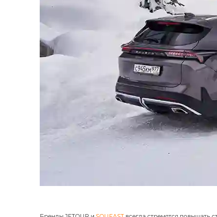
Бренды JETOUR и
SOUEAST
всегда стремятся повышать с