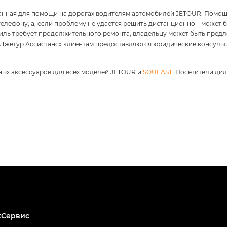
анная для помощи на дорогах водителям автомобилей JETOUR. Помощь
елефону, а, если проблему не удается решить дистанционно – может 
биль требует продолжительного ремонта, владельцу может быть предл
 «Джетур Ассистанс» клиентам предоставляются юридические консуль
ных аксессуаров для всех моделей JETOUR и
SOUEAST
. Посетители ди
хСервис